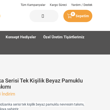
Tüm Kampanyalar
Kargo Süreci
Yardım / Destek
0
Sepetim
Konsept Hediyeler
Özel Üretim Tişörtlerimiz
 Serisi Tek Kişilik Beyaz Pamuklu
akımı
3
İndirim
üanka serisi tek kişilik beyaz pamuklu nevresim takımı,
askıya sahiptir.