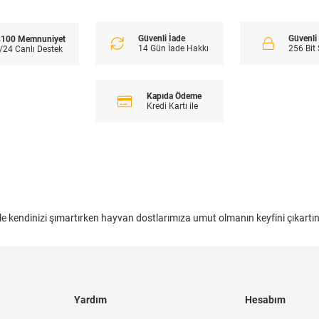
Güvenli İade
Güvenl
100 Memnuniyet
14 Gün İade Hakkı
256 Bit
/24 Canlı Destek
Kapıda Ödeme
Kredi Kartı ile
le kendinizi şımartırken hayvan dostlarımıza umut olmanın keyfini çıkartın
Yardım
Hesabım