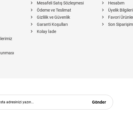
Mesafeli Satış Sözleşmesi
Hesabım
Ödeme ve Teslimat
Üyelik Bilgiler
Gizlilik ve Güvenlik
Favori Ürünle
Garanti Koşulları
Son Siparişim
Kolay İade
lerimiz
orunması
Gönder