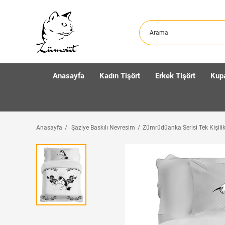
Anasayfa
Kadın Tişört
Erkek Tişört
Kup
Anasayfa
Şaziye Baskılı Nevresim
Zümrüdüanka Serisi Tek Kişil