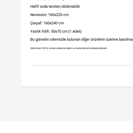
Hafif ısıda tersten ütülenebilir.
Nevresim: 160x220 cm
Çarşaf: 160x240 cm
Yastık Kılıfı: 50x70 cm (1 Adet)
Bu görselin sitemizde bulunan diğer ürünlerin üzerine basılması
Gelirimizin %20'si sokak canlarının bakım ve tedavilerinde kullanılmaktadır.