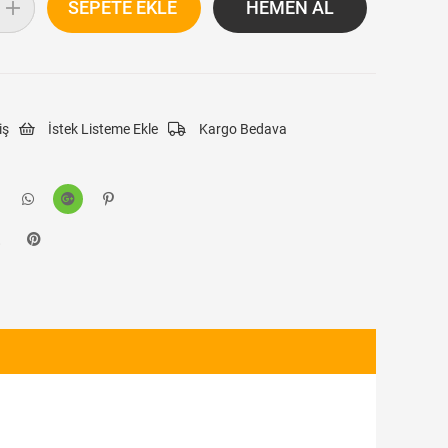
iş
İstek Listeme Ekle
Kargo Bedava