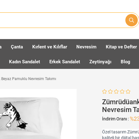
a
Çanta
Kırlent ve Kılıflar
Nevresim
Kitap ve Defter
Kadın Sandalet
Erkek Sandalet
Zeytinyağı
Blog
ik Beyaz Pamuklu Nevresim Takımı
Zümrüdüanka
Nevresim T
%
2
İndirim Oranı
:
Özel tasarım Zümrüd
kaliteli bir dijital b