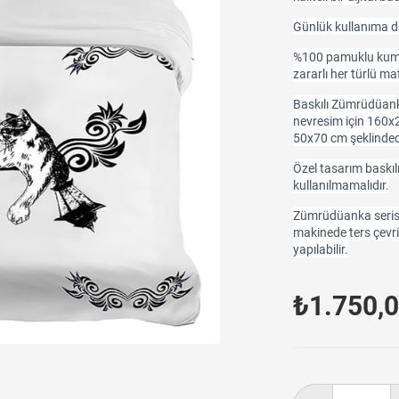
Günlük kullanıma da
%100 pamuklu kumaşt
zararlı her türlü ma
Baskılı Zümrüdüanka
nevresim için 160x2
50x70 cm şeklinded
Özel tasarım baskılı
kullanılmamalıdır.
Zümrüdüanka serisi 
makinede ters çevri
yapılabilir.
₺1.750,