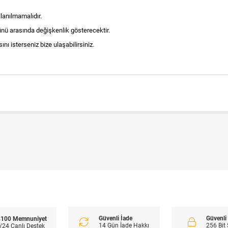
lanılmamalıdır.
nü arasında değişkenlik gösterecektir.
nı isterseniz bize ulaşabilirsiniz.
Güvenli İade
Güvenl
100 Memnuniyet
14 Gün İade Hakkı
256 Bit
/24 Canlı Destek