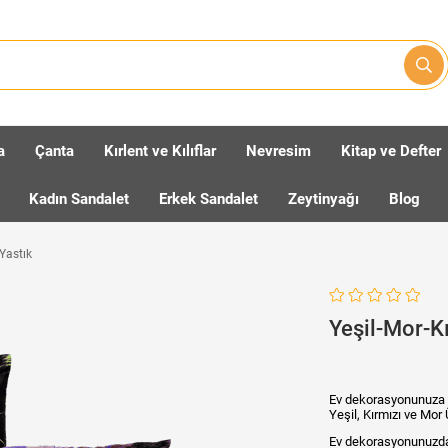
a
Çanta
Kırlent ve Kılıflar
Nevresim
Kitap ve Defter
Kadın Sandalet
Erkek Sandalet
Zeytinyağı
Blog
 Yastık
Yeşil-Mor-Kı
Ev dekorasyonunuza 
Yeşil, Kırmızı ve Mor 
Ev dekorasyonunuzda g