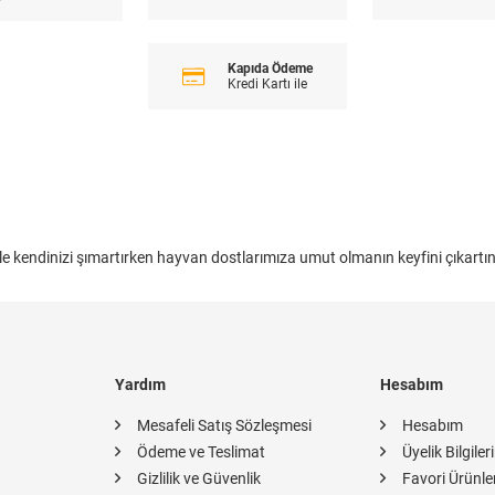
Kapıda Ödeme
Kredi Kartı ile
le kendinizi şımartırken hayvan dostlarımıza umut olmanın keyfini çıkartın
Yardım
Hesabım
Mesafeli Satış Sözleşmesi
Hesabım
Ödeme ve Teslimat
Üyelik Bilgiler
Gizlilik ve Güvenlik
Favori Ürünle