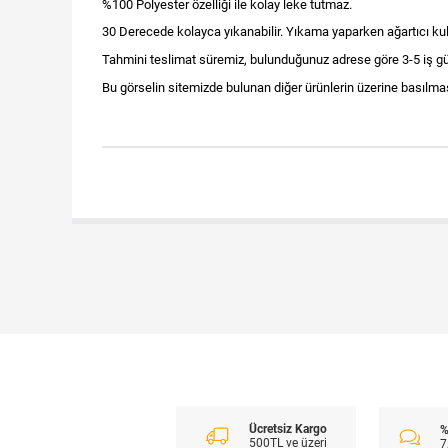
%100 Polyester özelliği ile kolay leke tutmaz.
30 Derecede kolayca yıkanabilir. Yıkama yaparken ağartıcı kul
Tahmini teslimat süremiz, bulunduğunuz adrese göre 3-5 iş gü
Bu görselin sitemizde bulunan diğer ürünlerin üzerine basılması
Ücretsiz Kargo
%
500TL ve üzeri
7