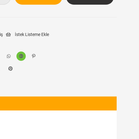
iş
İstek Listeme Ekle