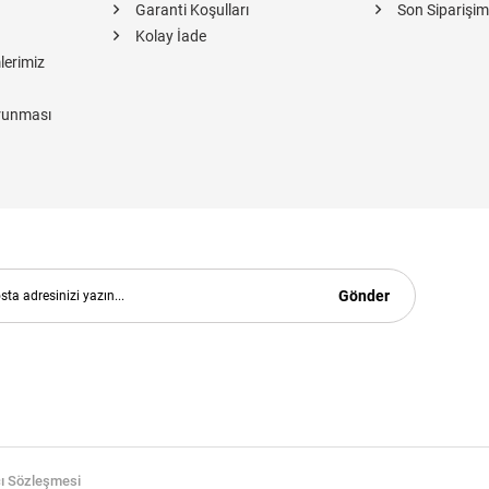
Garanti Koşulları
Son Siparişim
Kolay İade
lerimiz
orunması
Gönder
cı Sözleşmesi