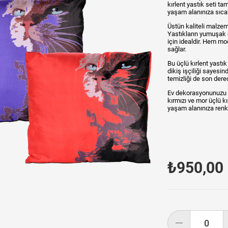
kırlent yastık seti t
yaşam alanınıza sıcak
Üstün kaliteli malzem
Yastıkların yumuşak 
için idealdir. Hem m
sağlar.
Bu üçlü kırlent yastık
dikiş işçiliği sayesin
temizliği de son dere
Ev dekorasyonunuzu ca
kırmızı ve mor üçlü kı
yaşam alanınıza renkl
₺950,00