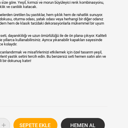
am size göre. Yeşil, kırmızı ve morun büyüleyici renk kombinasyonu,
lık ve canlılık katacak.
elerden üretilen bu yastıklar, hem şıklık hem de rahatlık sunuyor.
dokusu, oturma odası, yatak odası veya herhangi bir diğer odanız
odern hem de klasik tarzdaki dekorasyonlarla mükemmel bir uyum
 seti, dayanıklılığı ve uzun ömürlülüğü ile de ön plana çıkıyor. Kaliteli
de yıllarca kullanabilirsiniz. Ayrıca yıkanabilir kapakları sayesinde
ce kolaydır.
nlandırmak ve misafirlerinizi etkilemek için özel tasarım yeşil,
rlent yastık setini tercih edin. Bu benzersiz seti hemen satın alın ve
i bir dokunuş katın!