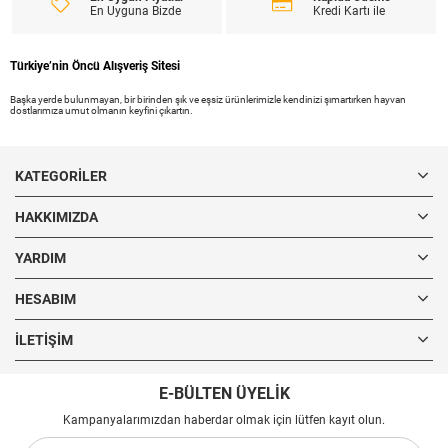
En Uyguna Bizde
Kredi Kartı ile
Türkiye’nin Öncü Alışveriş Sitesi
Başka yerde bulunmayan, bir birinden şık ve eşsiz ürünlerimizle kendinizi şımartırken hayvan
dostlarımıza umut olmanın keyfini çıkartın.
KATEGORILER
HAKKIMIZDA
YARDIM
HESABIM
İLETIŞIM
E-BÜLTEN ÜYELİK
Kampanyalarımızdan haberdar olmak için lütfen kayıt olun.