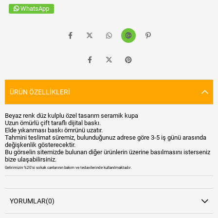
WhatsApp
ÜRÜN ÖZELLIKLERI
Beyaz renk düz kulplu özel tasarım seramik kupa
Uzun ömürlü çift taraflı dijital baskı.
Elde yıkanması baskı ömrünü uzatır.
Tahmini teslimat süremiz, bulunduğunuz adrese göre 3-5 iş günü arasında
değişkenlik gösterecektir.
Bu görselin sitemizde bulunan diğer ürünlerin üzerine basılmasını isterseniz
bize ulaşabilirsiniz.
Gelirimizin %20'si sokak canlarının bakım ve tedavilerinde kullanılmaktadır.
YORUMLAR
(0)