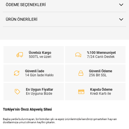
ÖDEME SEÇENEKLERI
ÜRÜN ÖNERILERI
Ücretsiz Kargo
%100 Memnuniyet
500TL ve üzeri
7/24 Canlı Destek
Güvenli İade
Güvenli Ödeme
14 Gün İade Hakkı
256 Bit SSL
En Uygun Fiyatlar
Kapıda Ödeme
En Uyguna Bizde
Kredi Kartı ile
Türkiye’nin Öncü Alışveriş Sitesi
Başka yerde bulunmayan, bir birinden şık ve eşsiz ürünlerimizle kendinizi şımartırken hayvan
dostlarımıza umut olmanın keyfini çıkartın.