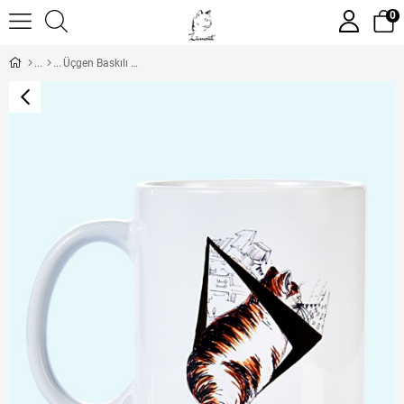
0
Üçgen Baskılı Düz Kulplu Beyaz Kupa