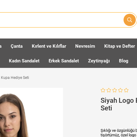
a
Çanta
Kırlent ve Kılıflar
Nevresim
Kitap ve Defter
Kadın Sandalet
Erkek Sandalet
Zeytinyağı
Blog
m Kupa Hediye Seti
Siyah Logo 
Seti
Şıklığı ve özgünlüğü 
tişörtümüz, özel logo