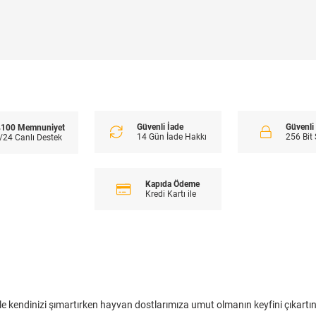
Güvenli İade
Güvenl
100 Memnuniyet
14 Gün İade Hakkı
256 Bit
/24 Canlı Destek
Kapıda Ödeme
Kredi Kartı ile
le kendinizi şımartırken hayvan dostlarımıza umut olmanın keyfini çıkartın