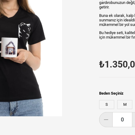
gardırobunuzun değil, 
getirir.
Buna ek olarak, kalp 
sunmanız için idealdi
mükemmel bir yol su
Bu hediye seti, kalite
için mükemmel bir fırs
₺1.350,
Beden Seçiniz
S
M