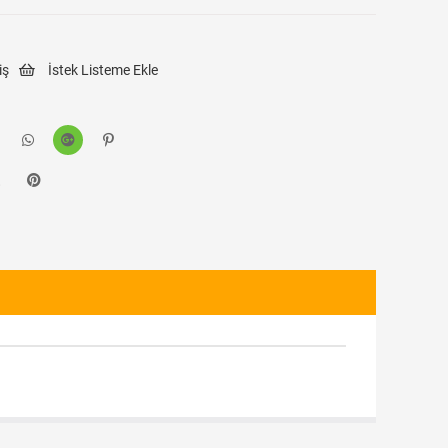
iş
İstek Listeme Ekle