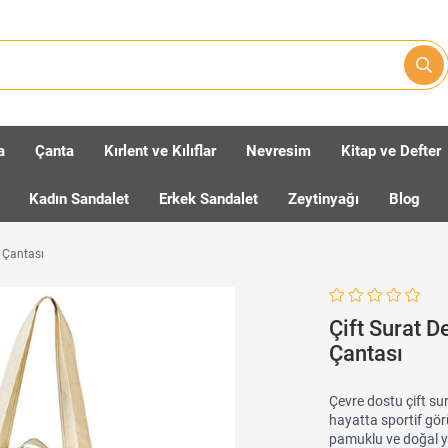
a
Çanta
Kırlent ve Kılıflar
Nevresim
Kitap ve Defter
Kadın Sandalet
Erkek Sandalet
Zeytinyağı
Blog
ş Çantası
Çift Surat D
Çantası
Çevre dostu çift sur
hayatta sportif gör
pamuklu ve doğal ya