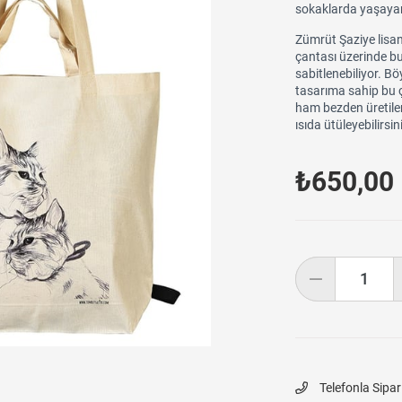
sokaklarda yaşayan 
Zümrüt Şaziye lisans
çantası üzerinde b
sabitlenebiliyor. Bö
tasarıma sahip bu ç
ham bezden üretilen 
ısıda ütüleyebilirsin
₺650,00
Telefonla Sipar