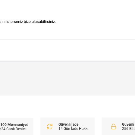
nı isterseniz bize ulaşabilirsiniz.
Güvenli İade
Güvenl
100 Memnuniyet
14 Gün İade Hakkı
256 Bit
/24 Canlı Destek