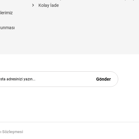
Kolay İade
lerimiz
orunması
Gönder
cı Sözleşmesi