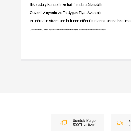
Ilık suda yıkanabilir ve hafif ısıda ütülenebilir.
Güvenli Alışveriş ve En Uygun Fiyat Avantajı
Bu görselin sitemizde bulunan diğer ürünlerin üzerine basılması
Gelirimizin %20'si sokak canlarının bakım ve tedavilerinde kullanılmaktadır.
Ücretsiz Kargo
%
500TL ve üzeri
7